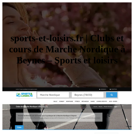
sports-et-loisirs.fr | Clubs et
cours de Marche Nordique à
Beynes – Sports et loisirs