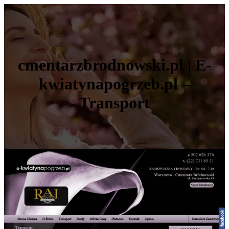
cmentarzbrodnowski.pl | E-
kwiatynapogrzeb.pl –
Transport