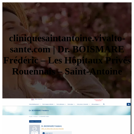
cliniquesaintantoine.vivalto-
sante.com | Dr. BOISMARE
Frédéric – Les Hôpitaux Privés
Rouennais – Saint-Antoine