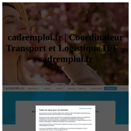
cadremploi.fr | Coordinateur
Transport et Logistique H/F –
cadremploi.fr